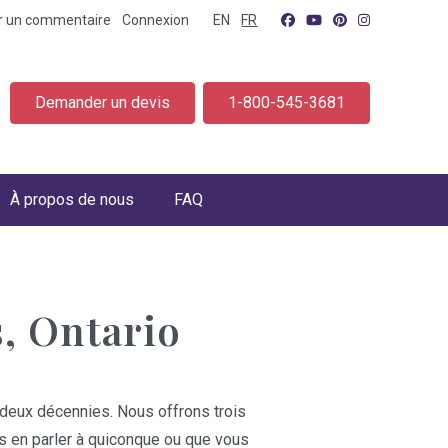
er un commentaire
Connexion
EN
FR
Demander un devis
1-800-545-3681
À propos de nous
FAQ
, Ontario
deux décennies. Nous offrons trois
ns en parler à quiconque ou que vous