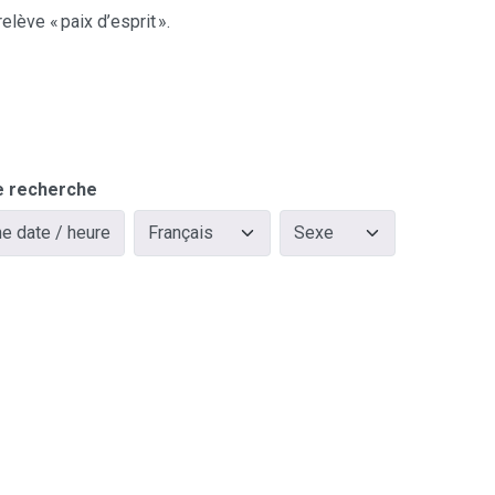
lève « paix d’esprit ».
e recherche
e date / heure