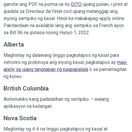
gamitin ang PDF na porma na ito
DITO
upang punan, i-print at
ipadala sa Directeur de l’état civil upang matanggap ang
inyong sertipiko ng kasal. Hindi ka makakapag-apply online.
Pakitandaan na available lang ang sertipiko sa French ayon
sa Bill 96 na ipinasa noong Hunyo 1, 2022.
Alberta
Maghintay ng dalawang linggo pagkatapos ng kasal para
irehistro ng probinsya ang inyong kasal, pagkatapos ay
mag-
apply sa isang tanggapan ng pagpapatala
o sa pamamagitan
ng koreo.
British Columbia
Awtomatiko kang padadalhan ng sertipiko – walang
aplikasyon na kailangan
Nova Scotia
Maghintay ng 4-6 na linggo pagkatapos ng kasal at