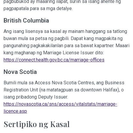
pagbubukod ay maaaring ilapat, suriin sa isang ahente ng
pagpapatala para sa mga detalye.
British Columbia
Ang isang lisensya sa kasal ay mainam hanggang sa tatlong
buwan mula sa petsa ng pagbili. Dapat kang magpakita ng
pangunahing pagkakakilanlan para sa bawat kapartner. Maaari
kang maghanap ng Marriage License Issuer dito:
https://connect.health.gov.bc.ca/marriage-offices
Nova Scotia
Bumili mula sa Access Nova Scotia Centres, ang Business
Registration Unit (na matatagpuan sa downtown Halifax), o
isang pribadong Deputy Issuer.
https://novascotia.ca/sns/access/vitalstats/marriage-
licence.asp
Sertipiko ng Kasal