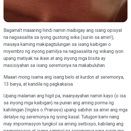
Bagama’t maaaring hindi namin maibigay ang isang opisyal
na nagsasalita sa iyong gustong wika (suriin sa amin!),
masaya kaming makipagtulungan sa isang kaibigan o
miyembro ng inyong pamilya na nagsasalita ng wikang iyon
upang matiyak na ikaw at ang inyong mga bisita ay
masisiyahan sa isang seremonya na makabuluhan.
Maaari mong isama ang isang belo at kurdon at seremonya,
13 barya, at kandila ng pagkakaisa.
Upang malaman ang higit pa, inaanyayahan namin kayo (o isa
sa inyong mga kaibigan) na punan ang aming porma ng
kahilingan (Ingles o Pranses) upang sabihin sa amin ang mga
detalye ng seremonya ng iyong kasal. Tutugon kami nang
may impormasyon tungkol sa aming serbisyo, kabilang ang
pagpepresyo at isang sampol na seremonya para suriin mo.