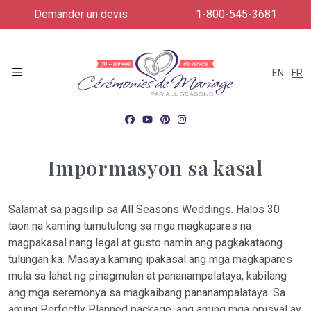
Demander un devis
1-800-545-3681
EN
FR
Menu
Impormasyon sa kasal
Salamat sa pagsilip sa All Seasons Weddings. Halos 30
taon na kaming tumutulong sa mga magkapares na
magpakasal nang legal at gusto namin ang pagkakataong
tulungan ka. Masaya kaming ipakasal ang mga magkapares
mula sa lahat ng pinagmulan at pananampalataya, kabilang
ang mga seremonya sa magkaibang pananampalataya. Sa
aming Perfectly Planned package, ang aming mga opisyal ay