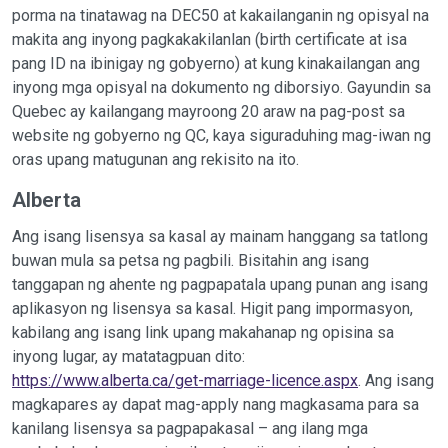
porma na tinatawag na DEC50 at kakailanganin ng opisyal na
makita ang inyong pagkakakilanlan (birth certificate at isa
pang ID na ibinigay ng gobyerno) at kung kinakailangan ang
inyong mga opisyal na dokumento ng diborsiyo. Gayundin sa
Quebec ay kailangang mayroong 20 araw na pag-post sa
website ng gobyerno ng QC, kaya siguraduhing mag-iwan ng
oras upang matugunan ang rekisito na ito.
Alberta
Ang isang lisensya sa kasal ay mainam hanggang sa tatlong
buwan mula sa petsa ng pagbili. Bisitahin ang isang
tanggapan ng ahente ng pagpapatala upang punan ang isang
aplikasyon ng lisensya sa kasal. Higit pang impormasyon,
kabilang ang isang link upang makahanap ng opisina sa
inyong lugar, ay matatagpuan dito:
https://www.alberta.ca/get-marriage-licence.aspx
. Ang isang
magkapares ay dapat mag-apply nang magkasama para sa
kanilang lisensya sa pagpapakasal – ang ilang mga