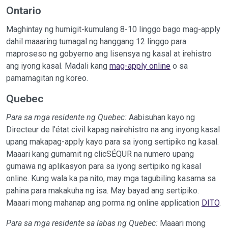
Ontario
Maghintay ng humigit-kumulang 8-10 linggo bago mag-apply
dahil maaaring tumagal ng hanggang 12 linggo para
maproseso ng gobyerno ang lisensya ng kasal at irehistro
ang iyong kasal. Madali kang
mag-apply online
o sa
pamamagitan ng koreo.
Quebec
Para sa mga residente ng Quebec:
Aabisuhan kayo ng
Directeur de l’état civil kapag nairehistro na ang inyong kasal
upang makapag-apply kayo para sa iyong sertipiko ng kasal.
Maaari kang gumamit ng clicSÉQUR na numero upang
gumawa ng aplikasyon para sa iyong sertipiko ng kasal
online. Kung wala ka pa nito, may mga tagubiling kasama sa
pahina para makakuha ng isa. May bayad ang sertipiko.
Maaari mong mahanap ang porma ng online application
DITO
.
Para sa mga residente sa labas ng Quebec:
Maaari mong