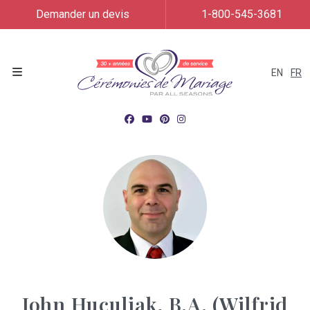
Demander un devis
1-800-545-3681
EN
FR
Menu
John Huculiak, B.A. (Wilfrid