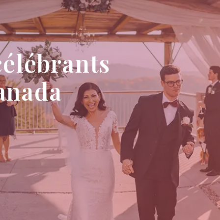
célébrants
anada