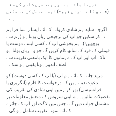
خریدا جاتا ہے اور بعد میں شادی کی سند
(شادی کا قانونی ثبوت) کیسے حاصل کی جا سکتی
ہے۔
اگرچہ شاید ہم شادی کروانے کے لئے ایسا رہنما فراہم
نہ کر سکیں جو آپ کی ترجیحی زبان بولتا ہو (ہم سے
پوچھیں!)، ہم بخوشی آپ کے کسی ایسے دوست یا
فیملی کے فرد کے ساتھ کام کریں گے جو وہ زبان بولتا ہو
تاکہ آپ اور آپ کے مہمانوں کا ایک بامعنی تقریب سے
لطف اندوز ہونا یقینی ہو سکے۔
مزید جاننے کے لئے ہم آپ (یا آپ کے کسی دوست) کو
دعوت دیتے ہیں کہ درخواست کا فارم (انگریزی یا
فرانسیسی) بھر کر ہمیں اپنی شادی کی تقریب کی
تفصیلات بتائیں۔ ہم اپنی سروس کے متعلق معلومات پر
مشتمل جواب دیں گے، جس میں لاگت اور آپ کے جائزے
کے لئے نمونہ تقریب شامل ہو گی۔