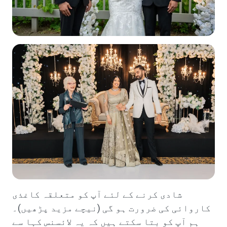
شادی کرنے کے لئے آپ کو متعلقہ کاغذی
کاروائی کی ضرورت ہو گی (نیچے مزید پڑھیں)۔
ہم آپ کو بتا سکتے ہیں کہ یہ لائسنس کہا سے