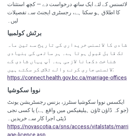
لائسنس کے لئے ایک ساتھ درخواست دے — کچھ استثنات
کا اطلاق ہو سکتا ہے، رجسٹری ایجنٹ سے تفصیلات
لیں۔
برٹش کولمبیا
شادی کا لائسنس خریداری کی تاریخ سے تین ماہ
تک قابل قبول ہوتا ہے۔ ہر ساتھی کی بنیادی
شناخت دکھانا لازمی ہے۔ آپ یہاں شادی کے
لائسنس جاری کرنے والے تلاش کر سکتے ہیں:
https://connect.health.gov.bc.ca/marriage-offices
نووا سکوشیا
ایکسس نووا سکوشیا سنٹرز، بزنس رجسٹریشن یونٹ
(جو کہ ڈاؤن ٹاؤن ہیلیفیکس میں واقع ہے) یا کسی نجی
ڈپٹی اجرا کار سے خریدیں۔
https://novascotia.ca/sns/access/vitalstats/marri
age-licence.asp