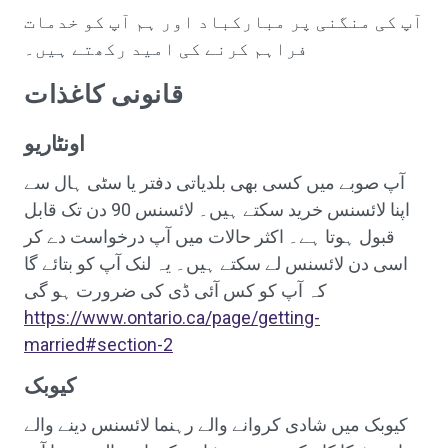
آپ کی منگنی پر مبارکباد اور ہم آپ کو خدمات
فراہم کرنے کی امید رکھتے ہیں۔
قانونی کاغذات
اونٹاریو
آپ صوبے میں کسی بھی بلدیاتی دفتر یا سٹی ہال سے
اپنا لائسنس خرید سکتے ہیں۔ لائسنس 90 دن تک قابل
قبول ہوتا ہے۔ اکثر حالات میں آپ درخواست دے کر
اسی دن لائسنس لے سکتے ہیں۔ یہ لنک آپ کو بتائے گا
کہ آپ کو کس آئی ڈی کی ضرورت ہو گی
https://www.ontario.ca/page/getting-
married#section-2
کیوبک
کیوبک میں شادی کروانے والے رہنما لائسنس دینے والے