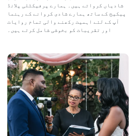
شادیاں کرواتے ہیں۔ ہمارے پرفیکٹلی پلانڈ
پیکیج کے ساتھ ہمارے شادی کروانے کے رہنما
آپ کے لئے اہمیت رکھنے والی تمام روایات
اور تقریبات کو بخوشی شامل کرتے ہیں۔