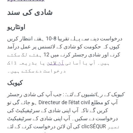
شادی کی سند
اونٹاریو
درخواست دینے سے پہلے تقریبا 8-10 ہفتے انتظار کریں
کیوں کہ حکومت کو شادی کے لائسنس پر عمل درآمد
کرنے اور شادی رجسٹر کرنے میں 12 ہفتے لگ سکتے
ہیں۔ آپ باآسانی
آن لائن
یا بذریعہ ڈاک
درخواست دے سکتے ہیں۔
کیوبک
کیوبک کے رہائشیوں کے لئے:
: جب آپ کی شادی رجسٹر
ہو جائے گی تو Directeur de l’état civil آپ کو مطلع
کریں گے تاکہ آپ اپنی شادی کے سرٹیفیکیٹ کی
درخواست دے سکیں۔ آپ اپنی شادی کے سرٹیفیکیٹ
کی آن لائن درخواست کرنے کے لئے clicSÉQUR نمبر