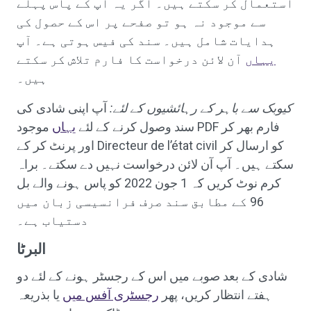
استعمال کر سکتے ہیں۔ اگر یہ آپ کے پاس پہلے
سے موجود نہ ہو تو صفحے پر اس کے حصول کی
ہدایات شامل ہیں۔ سند کی فیس ہوتی ہے۔ آپ
یہاں
آن لائن درخواست کا فارم تلاش کر سکتے
ہیں۔
کیوبک سے باہر کے رہائشیوں کے لئے:
آپ اپنی شادی کی
سند وصول کرنے کے لئے
یہاں
موجود PDF فارم بھر کر
اور پرنٹ کر کے Directeur de l’état civil کو ارسال کر
سکتے ہیں۔ آپ آن لائن درخواست نہیں دے سکتے۔ براہ
کرم نوٹ کریں کہ 1 جون 2022 کو پاس ہونے والے بل
96 کے مطابق سند صرف فرانسیسی زبان میں
دستیاب ہے۔
البرٹا
شادی کے بعد صوبے میں اس کے رجسٹر ہونے کے لئے دو
ہفتے انتظار کریں، پھر
رجسٹری آفس میں
یا بذریعہ