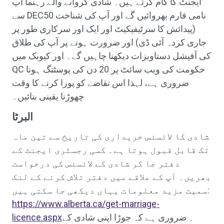
ایجنٹ کا کام کرتے ہیں۔ شادی کروانے والے رہنما آپ
سے DEC50 نامی فارم بھروائیں گے اور آپ کی شناخت
(پیدائش کا سرٹیفیکیٹ اور ایک اور سرکاری طور پر
جاری کردہ آئی ڈی) اور ضرورت ہونے پر آپ کی طلاق
کی آفیشل دستاویزات دیکھنا چاہیں گے۔ اور کیوبک میں
QC حکومت کی ویب سائٹ پر 20 دن کی پوسٹنگ ہونا
ضروری ہے، لہذا اس تقاضے کو پورا کرنے کا وقت
چھوڑنا یقینی بنائیں۔
البرٹا
شادی کا لائسنس خریداری کی تاریخ سے تین ماہ
تک قابل قبول ہوتا ہے۔ کسی رجسٹری ایجنٹ کے
دفتر جا کر شادی کے لائسنس کی درخواست
بھریں۔ آپ کے علاقے میں دفتر تلاش کرنے کے لنک
سمیت مزید معلومات یہاں دیکھی جا سکتی ہیں:
https://www.alberta.ca/get-marriage-
۔ ضروری ہے کہ جوڑا اپنی شادی کے
licence.aspx