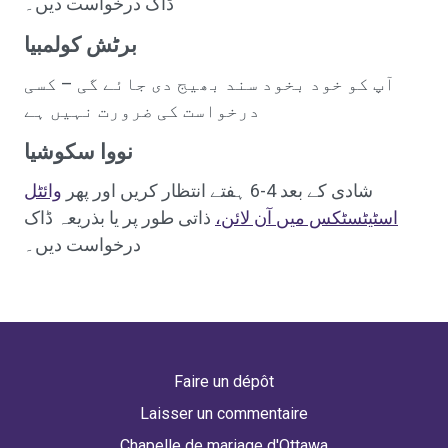
ڈاک درخواست دیں۔
برٹش کولمبیا
آپ کو خود بخود سند بھیج دی جائے گی – کسی
درخواست کی ضرورت نہیں ہے
نووا سکوشیا
شادی کے بعد 4-6 ہفتے انتظار کریں اور پھر
وائٹل
اسٹیٹسٹکس میں آن لائن،
ذاتی طور پر یا بذریعہ ڈاک
درخواست دیں۔
Faire un dépôt
Laisser un commentaire
Chapelle de mariage d'Ottawa