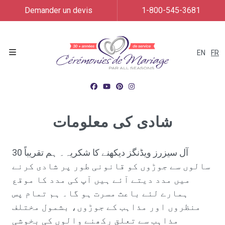
Demander un devis
1-800-545-3681
EN
FR
Menu
شادی کی معلومات
آل سیزرز ویڈنگز دیکھنے کا شکریہ۔ ہم تقریباً 30
سالوں سے جوڑوں کو قانونی طور پر شادی کرنے
میں مدد دیتے آئے ہیں آپ کی مدد کا موقع
ہمارے لئے باعث مسرت ہو گا۔ ہم تمام پس
منظروں اور مذاہب کے جوڑوں، بشمول مختلف
مذاہب سے تعلق رکھنے والوں کی بخوشی