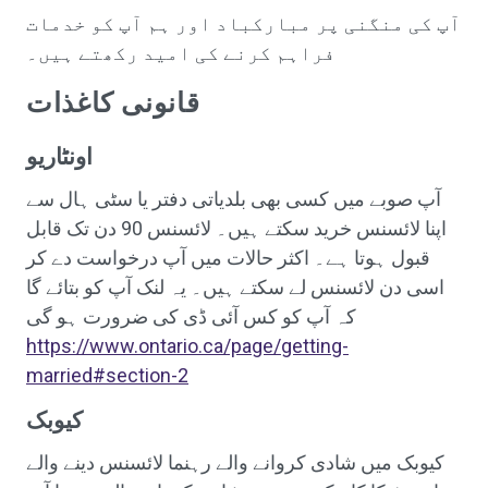
آپ کی منگنی پر مبارکباد اور ہم آپ کو خدمات
فراہم کرنے کی امید رکھتے ہیں۔
قانونی کاغذات
اونٹاریو
آپ صوبے میں کسی بھی بلدیاتی دفتر یا سٹی ہال سے
اپنا لائسنس خرید سکتے ہیں۔ لائسنس 90 دن تک قابل
قبول ہوتا ہے۔ اکثر حالات میں آپ درخواست دے کر
اسی دن لائسنس لے سکتے ہیں۔ یہ لنک آپ کو بتائے گا
کہ آپ کو کس آئی ڈی کی ضرورت ہو گی
https://www.ontario.ca/page/getting-
married#section-2
کیوبک
کیوبک میں شادی کروانے والے رہنما لائسنس دینے والے