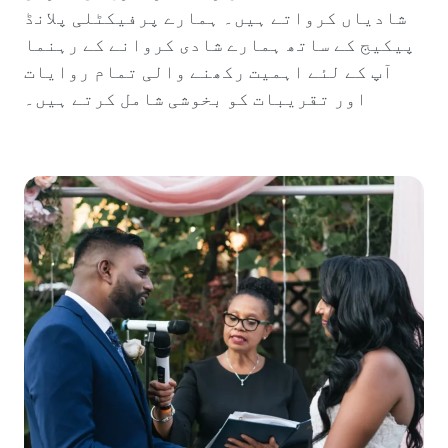
شادیاں کرواتے ہیں۔ ہمارے پرفیکٹلی پلانڈ
پیکیج کے ساتھ ہمارے شادی کروانے کے رہنما
آپ کے لئے اہمیت رکھنے والی تمام روایات
اور تقریبات کو بخوشی شامل کرتے ہیں۔