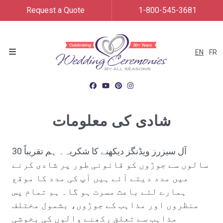
Request a Quote
1-800-545-3681
EN
FR
Menu
شادی کی معلومات
آل سیزرز ویڈنگز دیکھنے کا شکریہ۔ ہم تقریباً 30
سالوں سے جوڑوں کو قانونی طور پر شادی کرنے
میں مدد دیتے آئے ہیں آپ کی مدد کا موقع
ہمارے لئے باعث مسرت ہو گا۔ ہم تمام پس
منظروں اور مذاہب کے جوڑوں، بشمول مختلف
مذاہب سے تعلق رکھنے والوں کی بخوشی