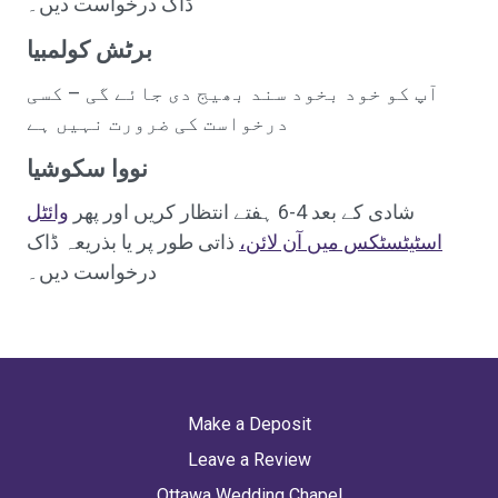
ڈاک درخواست دیں۔
برٹش کولمبیا
آپ کو خود بخود سند بھیج دی جائے گی – کسی
درخواست کی ضرورت نہیں ہے
نووا سکوشیا
شادی کے بعد 4-6 ہفتے انتظار کریں اور پھر
وائٹل
اسٹیٹسٹکس میں آن لائن،
ذاتی طور پر یا بذریعہ ڈاک
درخواست دیں۔
Make a Deposit
Leave a Review
Ottawa Wedding Chapel