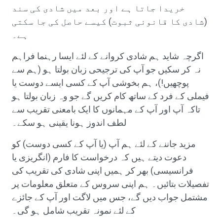
خریدا جاتا ہے اور بعد میں شادی کی سند
(شادی کا قانونی ثبوت) کیسے حاصل کی جا سکتی
ہے۔
اگرچہ شاید ہم شادی کروانے کے لئے ایسا رہنما فراہم
نہ کر سکیں جو آپ کی ترجیحی زبان بولتا ہو (ہم سے
پوچھیں!)، ہم بخوشی آپ کے کسی ایسے دوست یا
فیملی کے فرد کے ساتھ کام کریں گے جو وہ زبان بولتا ہو
تاکہ آپ اور آپ کے مہمانوں کا ایک بامعنی تقریب سے
لطف اندوز ہونا یقینی ہو سکے۔
مزید جاننے کے لئے ہم آپ (یا آپ کے کسی دوست) کو
دعوت دیتے ہیں کہ درخواست کا فارم (انگریزی یا
فرانسیسی) بھر کر ہمیں اپنی شادی کی تقریب کی
تفصیلات بتائیں۔ ہم اپنی سروس کے متعلق معلومات پر
مشتمل جواب دیں گے، جس میں لاگت اور آپ کے جائزے
کے لئے نمونہ تقریب شامل ہو گی۔