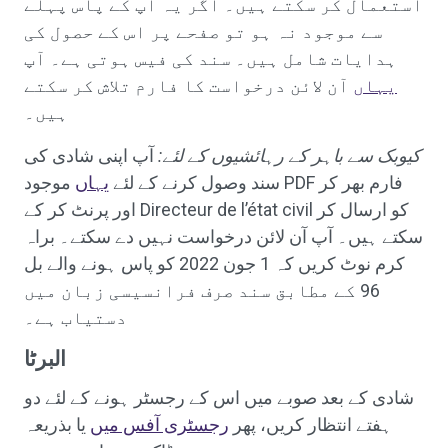
استعمال کر سکتے ہیں۔ اگر یہ آپ کے پاس پہلے
سے موجود نہ ہو تو صفحے پر اس کے حصول کی
ہدایات شامل ہیں۔ سند کی فیس ہوتی ہے۔ آپ
یہاں
آن لائن درخواست کا فارم تلاش کر سکتے
ہیں۔
کیوبک سے باہر کے رہائشیوں کے لئے:
آپ اپنی شادی کی
سند وصول کرنے کے لئے
یہاں
موجود PDF فارم بھر کر
اور پرنٹ کر کے Directeur de l’état civil کو ارسال کر
سکتے ہیں۔ آپ آن لائن درخواست نہیں دے سکتے۔ براہ
کرم نوٹ کریں کہ 1 جون 2022 کو پاس ہونے والے بل
96 کے مطابق سند صرف فرانسیسی زبان میں
دستیاب ہے۔
البرٹا
شادی کے بعد صوبے میں اس کے رجسٹر ہونے کے لئے دو
ہفتے انتظار کریں، پھر
رجسٹری آفس میں
یا بذریعہ