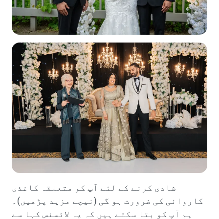
شادی کرنے کے لئے آپ کو متعلقہ کاغذی
کاروائی کی ضرورت ہو گی (نیچے مزید پڑھیں)۔
ہم آپ کو بتا سکتے ہیں کہ یہ لائسنس کہا سے