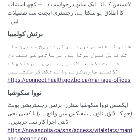
لائسنس کے لئے ایک ساتھ درخواست دے — کچھ استثنات
کا اطلاق ہو سکتا ہے، رجسٹری ایجنٹ سے تفصیلات
لیں۔
برٹش کولمبیا
شادی کا لائسنس خریداری کی تاریخ سے تین ماہ
تک قابل قبول ہوتا ہے۔ ہر ساتھی کی بنیادی
شناخت دکھانا لازمی ہے۔ آپ یہاں شادی کے
لائسنس جاری کرنے والے تلاش کر سکتے ہیں:
https://connect.health.gov.bc.ca/marriage-offices
نووا سکوشیا
ایکسس نووا سکوشیا سنٹرز، بزنس رجسٹریشن یونٹ
(جو کہ ڈاؤن ٹاؤن ہیلیفیکس میں واقع ہے) یا کسی نجی
ڈپٹی اجرا کار سے خریدیں۔
https://novascotia.ca/sns/access/vitalstats/marri
age-licence.asp