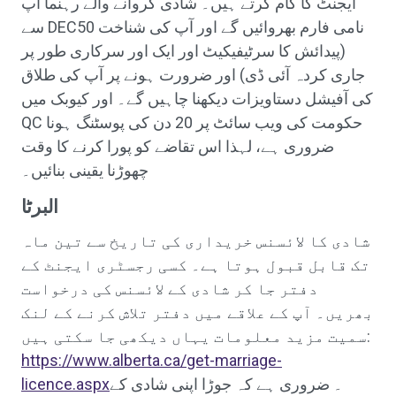
ایجنٹ کا کام کرتے ہیں۔ شادی کروانے والے رہنما آپ
سے DEC50 نامی فارم بھروائیں گے اور آپ کی شناخت
(پیدائش کا سرٹیفیکیٹ اور ایک اور سرکاری طور پر
جاری کردہ آئی ڈی) اور ضرورت ہونے پر آپ کی طلاق
کی آفیشل دستاویزات دیکھنا چاہیں گے۔ اور کیوبک میں
QC حکومت کی ویب سائٹ پر 20 دن کی پوسٹنگ ہونا
ضروری ہے، لہذا اس تقاضے کو پورا کرنے کا وقت
چھوڑنا یقینی بنائیں۔
البرٹا
شادی کا لائسنس خریداری کی تاریخ سے تین ماہ
تک قابل قبول ہوتا ہے۔ کسی رجسٹری ایجنٹ کے
دفتر جا کر شادی کے لائسنس کی درخواست
بھریں۔ آپ کے علاقے میں دفتر تلاش کرنے کے لنک
سمیت مزید معلومات یہاں دیکھی جا سکتی ہیں:
https://www.alberta.ca/get-marriage-
۔ ضروری ہے کہ جوڑا اپنی شادی کے
licence.aspx