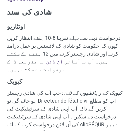
شادی کی سند
اونٹاریو
درخواست دینے سے پہلے تقریبا 8-10 ہفتے انتظار کریں
کیوں کہ حکومت کو شادی کے لائسنس پر عمل درآمد
کرنے اور شادی رجسٹر کرنے میں 12 ہفتے لگ سکتے
ہیں۔ آپ باآسانی
آن لائن
یا بذریعہ ڈاک
درخواست دے سکتے ہیں۔
کیوبک
کیوبک کے رہائشیوں کے لئے:
: جب آپ کی شادی رجسٹر
ہو جائے گی تو Directeur de l’état civil آپ کو مطلع
کریں گے تاکہ آپ اپنی شادی کے سرٹیفیکیٹ کی
درخواست دے سکیں۔ آپ اپنی شادی کے سرٹیفیکیٹ
کی آن لائن درخواست کرنے کے لئے clicSÉQUR نمبر