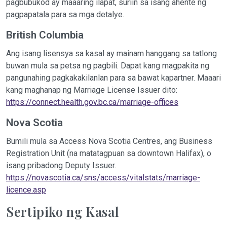
pagbubukod ay maaaring ilapat, suriin sa isang ahente ng
pagpapatala para sa mga detalye.
British Columbia
Ang isang lisensya sa kasal ay mainam hanggang sa tatlong
buwan mula sa petsa ng pagbili. Dapat kang magpakita ng
pangunahing pagkakakilanlan para sa bawat kapartner. Maaari
kang maghanap ng Marriage License Issuer dito:
https://connect.health.gov.bc.ca/marriage-offices
Nova Scotia
Bumili mula sa Access Nova Scotia Centres, ang Business
Registration Unit (na matatagpuan sa downtown Halifax), o
isang pribadong Deputy Issuer.
https://novascotia.ca/sns/access/vitalstats/marriage-
licence.asp
Sertipiko ng Kasal