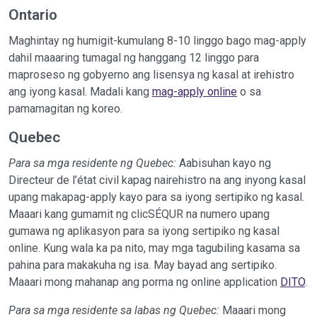
Ontario
Maghintay ng humigit-kumulang 8-10 linggo bago mag-apply
dahil maaaring tumagal ng hanggang 12 linggo para
maproseso ng gobyerno ang lisensya ng kasal at irehistro
ang iyong kasal. Madali kang
mag-apply online
o sa
pamamagitan ng koreo.
Quebec
Para sa mga residente ng Quebec:
Aabisuhan kayo ng
Directeur de l’état civil kapag nairehistro na ang inyong kasal
upang makapag-apply kayo para sa iyong sertipiko ng kasal.
Maaari kang gumamit ng clicSÉQUR na numero upang
gumawa ng aplikasyon para sa iyong sertipiko ng kasal
online. Kung wala ka pa nito, may mga tagubiling kasama sa
pahina para makakuha ng isa. May bayad ang sertipiko.
Maaari mong mahanap ang porma ng online application
DITO
.
Para sa mga residente sa labas ng Quebec:
Maaari mong