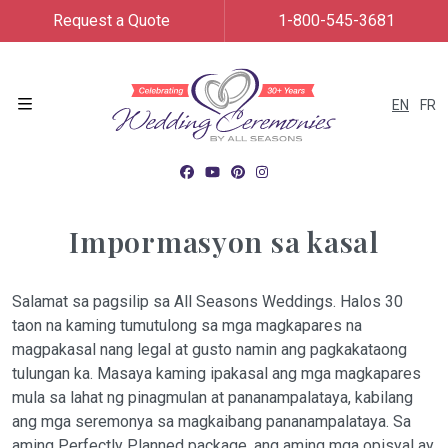
Request a Quote
1-800-545-3681
EN
FR
Menu
Impormasyon sa kasal
Salamat sa pagsilip sa All Seasons Weddings. Halos 30
taon na kaming tumutulong sa mga magkapares na
magpakasal nang legal at gusto namin ang pagkakataong
tulungan ka. Masaya kaming ipakasal ang mga magkapares
mula sa lahat ng pinagmulan at pananampalataya, kabilang
ang mga seremonya sa magkaibang pananampalataya. Sa
aming Perfectly Planned package, ang aming mga opisyal ay