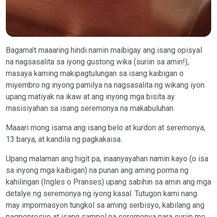
Bagama’t maaaring hindi namin maibigay ang isang opisyal
na nagsasalita sa iyong gustong wika (suriin sa amin!),
masaya kaming makipagtulungan sa isang kaibigan o
miyembro ng inyong pamilya na nagsasalita ng wikang iyon
upang matiyak na ikaw at ang inyong mga bisita ay
masisiyahan sa isang seremonya na makabuluhan.
Maaari mong isama ang isang belo at kurdon at seremonya,
13 barya, at kandila ng pagkakaisa.
Upang malaman ang higit pa, inaanyayahan namin kayo (o isa
sa inyong mga kaibigan) na punan ang aming porma ng
kahilingan (Ingles o Pranses) upang sabihin sa amin ang mga
detalye ng seremonya ng iyong kasal. Tutugon kami nang
may impormasyon tungkol sa aming serbisyo, kabilang ang
pagpepresyo at isang sampol na seremonya para suriin mo.