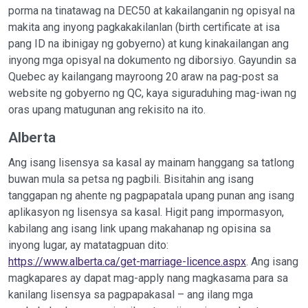
porma na tinatawag na DEC50 at kakailanganin ng opisyal na
makita ang inyong pagkakakilanlan (birth certificate at isa
pang ID na ibinigay ng gobyerno) at kung kinakailangan ang
inyong mga opisyal na dokumento ng diborsiyo. Gayundin sa
Quebec ay kailangang mayroong 20 araw na pag-post sa
website ng gobyerno ng QC, kaya siguraduhing mag-iwan ng
oras upang matugunan ang rekisito na ito.
Alberta
Ang isang lisensya sa kasal ay mainam hanggang sa tatlong
buwan mula sa petsa ng pagbili. Bisitahin ang isang
tanggapan ng ahente ng pagpapatala upang punan ang isang
aplikasyon ng lisensya sa kasal. Higit pang impormasyon,
kabilang ang isang link upang makahanap ng opisina sa
inyong lugar, ay matatagpuan dito:
https://www.alberta.ca/get-marriage-licence.aspx
. Ang isang
magkapares ay dapat mag-apply nang magkasama para sa
kanilang lisensya sa pagpapakasal – ang ilang mga