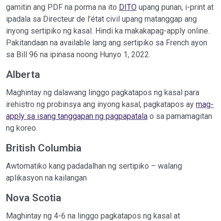
gamitin ang PDF na porma na ito
DITO
upang punan, i-print at
ipadala sa Directeur de l’état civil upang matanggap ang
inyong sertipiko ng kasal. Hindi ka makakapag-apply online.
Pakitandaan na available lang ang sertipiko sa French ayon
sa Bill 96 na ipinasa noong Hunyo 1, 2022.
Alberta
Maghintay ng dalawang linggo pagkatapos ng kasal para
irehistro ng probinsya ang inyong kasal, pagkatapos ay
mag-
apply sa isang tanggapan ng pagpapatala
o sa pamamagitan
ng koreo.
British Columbia
Awtomatiko kang padadalhan ng sertipiko – walang
aplikasyon na kailangan
Nova Scotia
Maghintay ng 4-6 na linggo pagkatapos ng kasal at