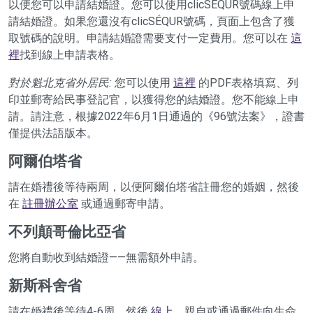
以便您可以申請結婚證。您可以使用clicSÉQUR號碼線上申
請結婚證。如果您還沒有clicSÉQUR號碼，頁面上包含了獲
取號碼的說明。申請結婚證需要支付一定費用。您可以在
這
裡
找到線上申請表格。
對於魁北克省外居民:
您可以使用
這裡
的PDF表格填寫、列
印並郵寄給民事登記官，以獲得您的結婚證。您不能線上申
請。請注意，根據2022年6月1日通過的《96號法案》，證書
僅提供法語版本。
阿爾伯塔省
請在婚禮後等待兩周，以便阿爾伯塔省註冊您的婚姻，然後
在
註冊辦公室
或通過郵寄申請。
不列顛哥倫比亞省
您將自動收到結婚證——無需額外申請。
新斯科舍省
請在婚禮後等待4-6周，然後
線上
、親自或通過郵件向生命