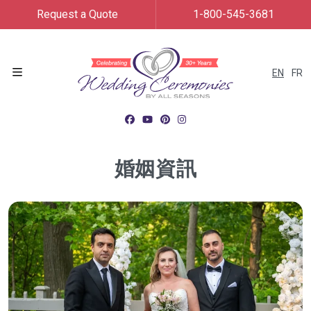
Request a Quote
1-800-545-3681
EN
FR
Menu
婚姻資訊