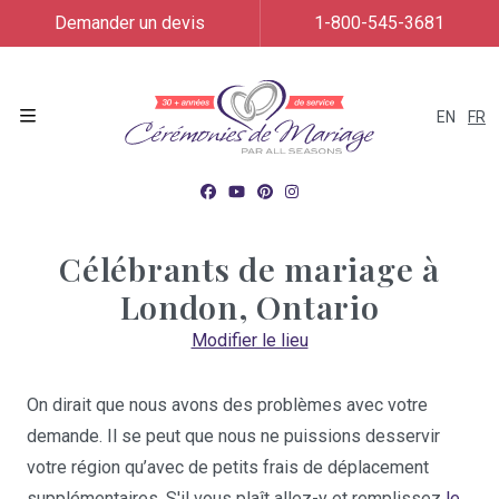
Demander un devis
1-800-545-3681
EN
FR
Menu
Célébrants de mariage à
London, Ontario
Modifier le lieu
On dirait que nous avons des problèmes avec votre
demande. Il se peut que nous ne puissions desservir
votre région qu’avec de petits frais de déplacement
supplémentaires. S'il vous plaît allez-y et remplissez
le