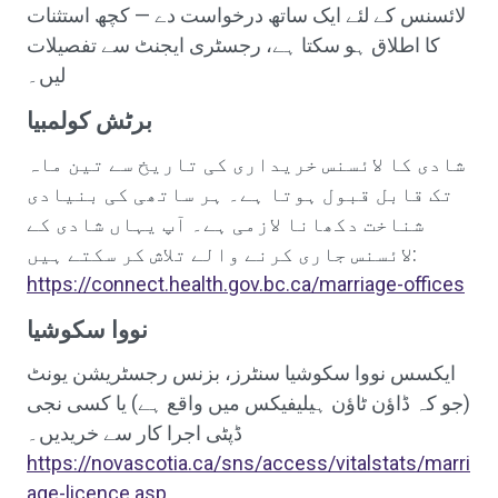
لائسنس کے لئے ایک ساتھ درخواست دے — کچھ استثنات
کا اطلاق ہو سکتا ہے، رجسٹری ایجنٹ سے تفصیلات
لیں۔
برٹش کولمبیا
شادی کا لائسنس خریداری کی تاریخ سے تین ماہ
تک قابل قبول ہوتا ہے۔ ہر ساتھی کی بنیادی
شناخت دکھانا لازمی ہے۔ آپ یہاں شادی کے
لائسنس جاری کرنے والے تلاش کر سکتے ہیں:
https://connect.health.gov.bc.ca/marriage-offices
نووا سکوشیا
ایکسس نووا سکوشیا سنٹرز، بزنس رجسٹریشن یونٹ
(جو کہ ڈاؤن ٹاؤن ہیلیفیکس میں واقع ہے) یا کسی نجی
ڈپٹی اجرا کار سے خریدیں۔
https://novascotia.ca/sns/access/vitalstats/marri
age-licence.asp