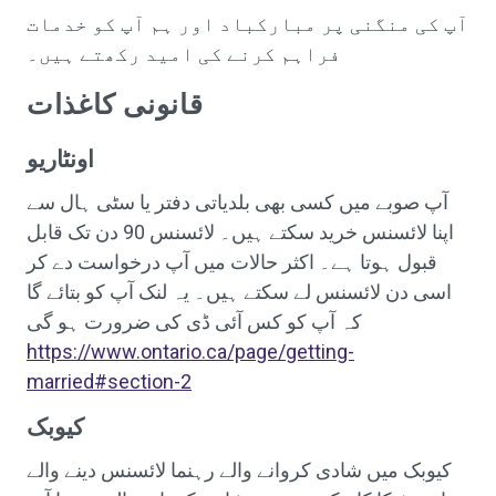
آپ کی منگنی پر مبارکباد اور ہم آپ کو خدمات
فراہم کرنے کی امید رکھتے ہیں۔
قانونی کاغذات
اونٹاریو
آپ صوبے میں کسی بھی بلدیاتی دفتر یا سٹی ہال سے
اپنا لائسنس خرید سکتے ہیں۔ لائسنس 90 دن تک قابل
قبول ہوتا ہے۔ اکثر حالات میں آپ درخواست دے کر
اسی دن لائسنس لے سکتے ہیں۔ یہ لنک آپ کو بتائے گا
کہ آپ کو کس آئی ڈی کی ضرورت ہو گی
https://www.ontario.ca/page/getting-
married#section-2
کیوبک
کیوبک میں شادی کروانے والے رہنما لائسنس دینے والے