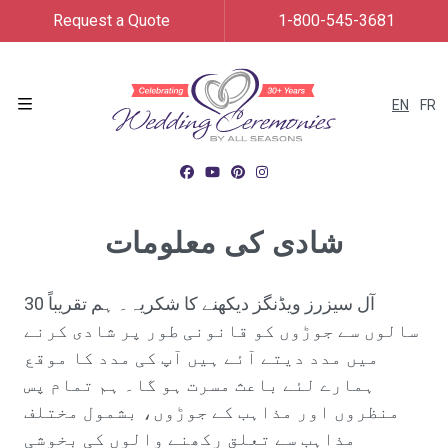
Request a Quote
1-800-545-3681
EN
FR
Menu
شادی کی معلومات
آل سیزرز ویڈنگز دیکھنے کا شکریہ۔ ہم تقریباً 30
سالوں سے جوڑوں کو قانونی طور پر شادی کرنے
میں مدد دیتے آئے ہیں آپ کی مدد کا موقع
ہمارے لئے باعث مسرت ہو گا۔ ہم تمام پس
منظروں اور مذاہب کے جوڑوں، بشمول مختلف
مذاہب سے تعلق رکھنے والوں کی بخوشی