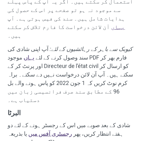
استعمال کر سکتے ہیں۔ اگر یہ آپ کے پاس پہلے
سے موجود نہ ہو تو صفحے پر اس کے حصول کی
ہدایات شامل ہیں۔ سند کی فیس ہوتی ہے۔ آپ
یہاں
آن لائن درخواست کا فارم تلاش کر سکتے
ہیں۔
کیوبک سے باہر کے رہائشیوں کے لئے:
آپ اپنی شادی کی
سند وصول کرنے کے لئے
یہاں
موجود PDF فارم بھر کر
اور پرنٹ کر کے Directeur de l’état civil کو ارسال کر
سکتے ہیں۔ آپ آن لائن درخواست نہیں دے سکتے۔ براہ
کرم نوٹ کریں کہ 1 جون 2022 کو پاس ہونے والے بل
96 کے مطابق سند صرف فرانسیسی زبان میں
دستیاب ہے۔
البرٹا
شادی کے بعد صوبے میں اس کے رجسٹر ہونے کے لئے دو
ہفتے انتظار کریں، پھر
رجسٹری آفس میں
یا بذریعہ