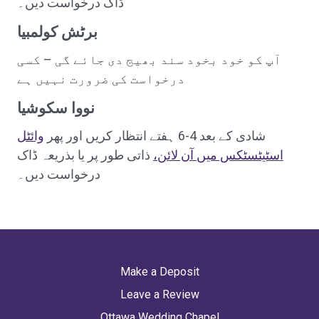
ڈاک درخواست دیں۔
برٹش کولمبیا
آپ کو خود بخود سند بھیج دی جائے گی – کسی
درخواست کی ضرورت نہیں ہے
نووا سکوشیا
شادی کے بعد 4-6 ہفتے انتظار کریں اور پھر
وائٹل
اسٹیٹسٹکس میں آن لائن،
ذاتی طور پر یا بذریعہ ڈاک
درخواست دیں۔
Make a Deposit
Leave a Review
Ottawa Wedding Chapel