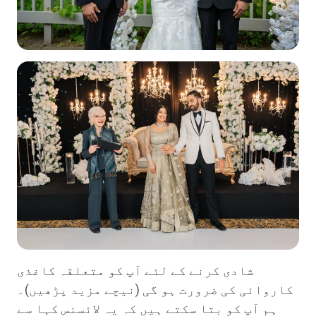
شادی کرنے کے لئے آپ کو متعلقہ کاغذی
کاروائی کی ضرورت ہو گی (نیچے مزید پڑھیں)۔
ہم آپ کو بتا سکتے ہیں کہ یہ لائسنس کہا سے