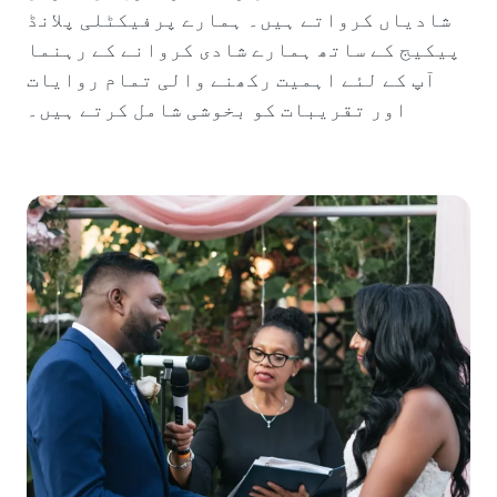
شادیاں کرواتے ہیں۔ ہمارے پرفیکٹلی پلانڈ
پیکیج کے ساتھ ہمارے شادی کروانے کے رہنما
آپ کے لئے اہمیت رکھنے والی تمام روایات
اور تقریبات کو بخوشی شامل کرتے ہیں۔