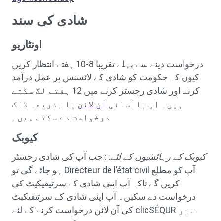
شادی کی سند
اونٹاریو
درخواست دینے سے پہلے تقریبا 8-10 ہفتے انتظار کریں
کیوں کہ حکومت کو شادی کے لائسنس پر عمل درآمد
کرنے اور شادی رجسٹر کرنے میں 12 ہفتے لگ سکتے
ہیں۔ آپ باآسانی
آن لائن
یا بذریعہ ڈاک
درخواست دے سکتے ہیں۔
کیوبک
کیوبک کے رہائشیوں کے لئے:
: جب آپ کی شادی رجسٹر
ہو جائے گی تو Directeur de l’état civil آپ کو مطلع
کریں گے تاکہ آپ اپنی شادی کے سرٹیفیکیٹ کی
درخواست دے سکیں۔ آپ اپنی شادی کے سرٹیفیکیٹ
کی آن لائن درخواست کرنے کے لئے clicSÉQUR نمبر