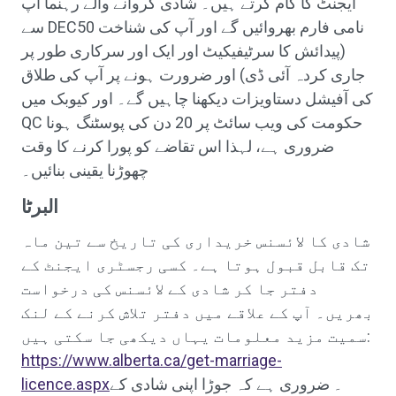
ایجنٹ کا کام کرتے ہیں۔ شادی کروانے والے رہنما آپ
سے DEC50 نامی فارم بھروائیں گے اور آپ کی شناخت
(پیدائش کا سرٹیفیکیٹ اور ایک اور سرکاری طور پر
جاری کردہ آئی ڈی) اور ضرورت ہونے پر آپ کی طلاق
کی آفیشل دستاویزات دیکھنا چاہیں گے۔ اور کیوبک میں
QC حکومت کی ویب سائٹ پر 20 دن کی پوسٹنگ ہونا
ضروری ہے، لہذا اس تقاضے کو پورا کرنے کا وقت
چھوڑنا یقینی بنائیں۔
البرٹا
شادی کا لائسنس خریداری کی تاریخ سے تین ماہ
تک قابل قبول ہوتا ہے۔ کسی رجسٹری ایجنٹ کے
دفتر جا کر شادی کے لائسنس کی درخواست
بھریں۔ آپ کے علاقے میں دفتر تلاش کرنے کے لنک
سمیت مزید معلومات یہاں دیکھی جا سکتی ہیں:
https://www.alberta.ca/get-marriage-
۔ ضروری ہے کہ جوڑا اپنی شادی کے
licence.aspx