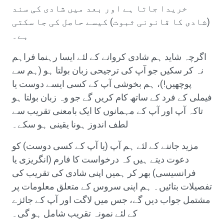
خریدا جاتا ہے اور بعد میں شادی کی سند
(شادی کا قانونی ثبوت) کیسے حاصل کی جا سکتی
ہے۔
اگرچہ شاید ہم شادی کروانے کے لئے ایسا رہنما فراہم
نہ کر سکیں جو آپ کی ترجیحی زبان بولتا ہو (ہم سے
پوچھیں!)، ہم بخوشی آپ کے کسی ایسے دوست یا
فیملی کے فرد کے ساتھ کام کریں گے جو وہ زبان بولتا ہو
تاکہ آپ اور آپ کے مہمانوں کا ایک بامعنی تقریب سے
لطف اندوز ہونا یقینی ہو سکے۔
مزید جاننے کے لئے ہم آپ (یا آپ کے کسی دوست) کو
دعوت دیتے ہیں کہ درخواست کا فارم (انگریزی یا
فرانسیسی) بھر کر ہمیں اپنی شادی کی تقریب کی
تفصیلات بتائیں۔ ہم اپنی سروس کے متعلق معلومات پر
مشتمل جواب دیں گے، جس میں لاگت اور آپ کے جائزے
کے لئے نمونہ تقریب شامل ہو گی۔