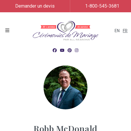
Demander un devis
1-800-545-3681
EN
FR
Menu
Robb McDonald