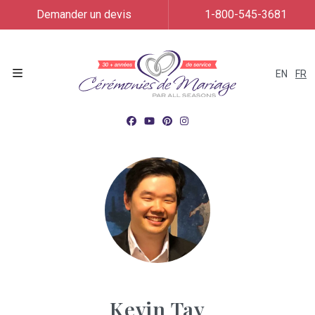
Demander un devis
1-800-545-3681
EN
FR
Menu
Kevin Tay