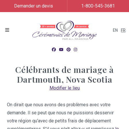
Demander un devis
1-800-545-3681
EN
FR
Menu
Célébrants de mariage à
Dartmouth, Nova Scotia
Modifier le lieu
On dirait que nous avons des problèmes avec votre
demande. Il se peut que nous ne puissions desservir
votre région qu’avec de petits frais de déplacement
supplémentaires. S'il vous plaît allez-y et remplissez
le