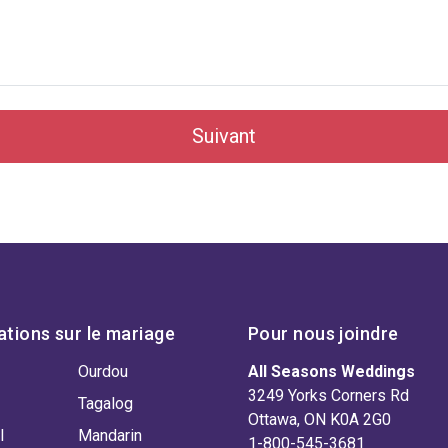
Suivant
ations sur le mariage
Pour nous joindre
Ourdou
All Seasons Weddings
3249 Yorks Corners Rd
Tagalog
Ottawa, ON K0A 2G0
l
Mandarin
1-800-545-3681