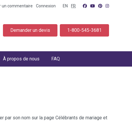
er un commentaire
Connexion
EN
FR
Demander un devis
1-800-545-3681
À propos de nous
FAQ
cher par son nom sur la page Célébrants de mariage et