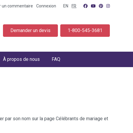
er un commentaire
Connexion
EN
FR
Demander un devis
1-800-545-3681
À propos de nous
FAQ
cher par son nom sur la page Célébrants de mariage et