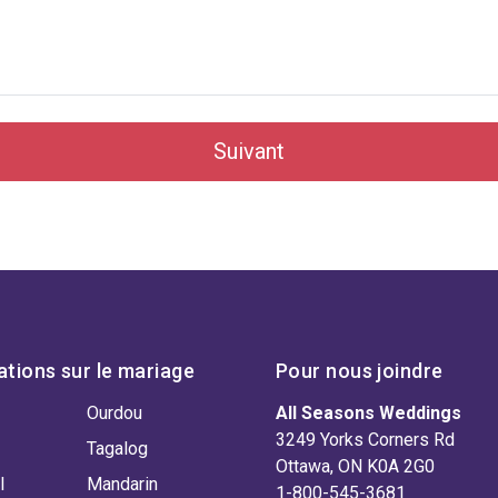
Suivant
ations sur le mariage
Pour nous joindre
Ourdou
All Seasons Weddings
3249 Yorks Corners Rd
Tagalog
Ottawa, ON K0A 2G0
l
Mandarin
1-800-545-3681