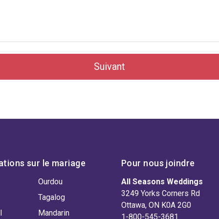
Suivant
ations sur le mariage
Pour nous joindre
Ourdou
All Seasons Weddings
3249 Yorks Corners Rd
Tagalog
Ottawa, ON K0A 2G0
l
Mandarin
1-800-545-3681