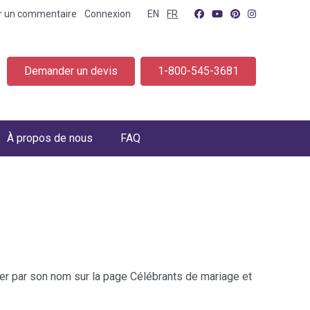
er un commentaire
Connexion
EN
FR
Demander un devis
1-800-545-3681
À propos de nous
FAQ
cher par son nom sur la page Célébrants de mariage et