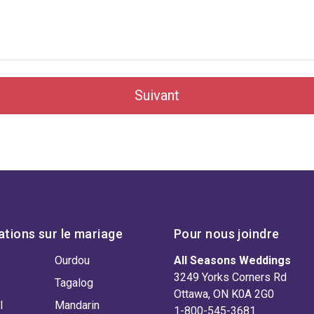
Suivant
ations sur le mariage
Pour nous joindre
Ourdou
All Seasons Weddings
3249 Yorks Corners Rd
Tagalog
Ottawa, ON K0A 2G0
l
Mandarin
1-800-545-3681