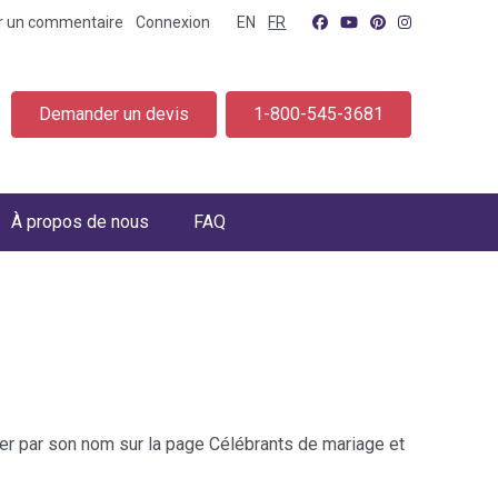
er un commentaire
Connexion
EN
FR
Demander un devis
1-800-545-3681
À propos de nous
FAQ
cher par son nom sur la page Célébrants de mariage et