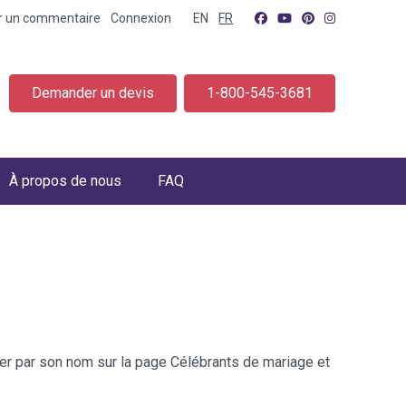
er un commentaire
Connexion
EN
FR
Demander un devis
1-800-545-3681
À propos de nous
FAQ
cher par son nom sur la page Célébrants de mariage et