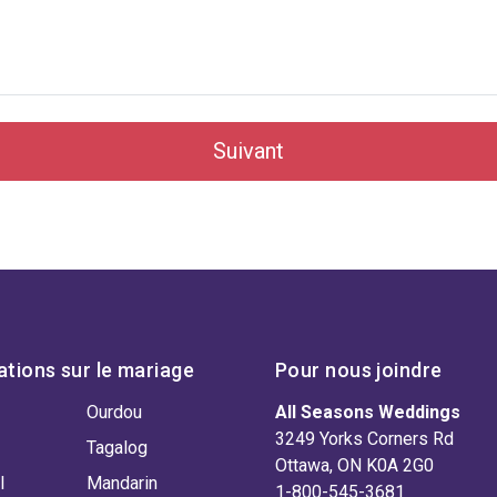
Suivant
ations sur le mariage
Pour nous joindre
Ourdou
All Seasons Weddings
3249 Yorks Corners Rd
Tagalog
Ottawa, ON K0A 2G0
l
Mandarin
1-800-545-3681