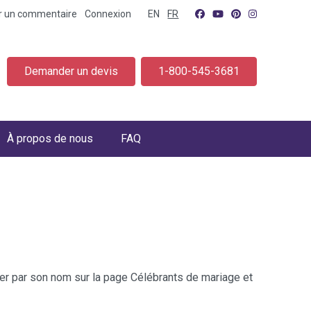
er un commentaire
Connexion
EN
FR
Demander un devis
1-800-545-3681
À propos de nous
FAQ
cher par son nom sur la page Célébrants de mariage et