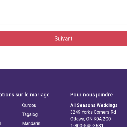
Suivant
ations sur le mariage
Pour nous joindre
Ourdou
All Seasons Weddings
3249 Yorks Corners Rd
Tagalog
Ottawa, ON K0A 2G0
l
Mandarin
1-800-545-3681