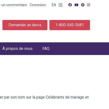
er un commentaire
Connexion
EN
FR
Demander un devis
1-800-545-3681
À propos de nous
FAQ
cher par son nom sur la page Célébrants de mariage et