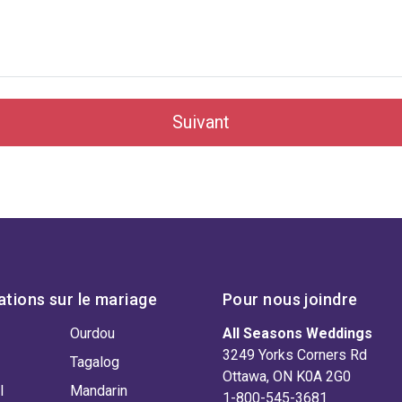
Suivant
ations sur le mariage
Pour nous joindre
Ourdou
All Seasons Weddings
3249 Yorks Corners Rd
Tagalog
Ottawa, ON K0A 2G0
l
Mandarin
1-800-545-3681