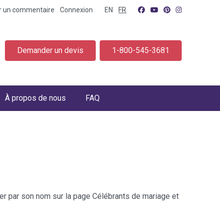
er un commentaire
Connexion
EN
FR
Demander un devis
1-800-545-3681
À propos de nous
FAQ
cher par son nom sur la page Célébrants de mariage et