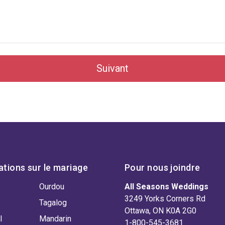
Suivant
ations sur le mariage
Pour nous joindre
Ourdou
All Seasons Weddings
3249 Yorks Corners Rd
Tagalog
Ottawa, ON K0A 2G0
l
Mandarin
1-800-545-3681