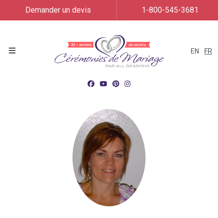
Demander un devis
1-800-545-3681
EN
FR
Menu