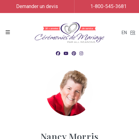
Demander un devis
1-800-545-3681
EN
FR
Menu
Nancy Morris