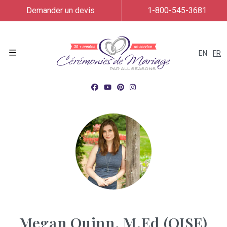
Demander un devis
1-800-545-3681
EN
FR
Menu
Megan Quinn, M.Ed (OISE)