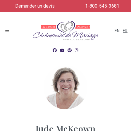
Demander un devis
1-800-545-3681
EN
FR
Menu
Jude McKeown