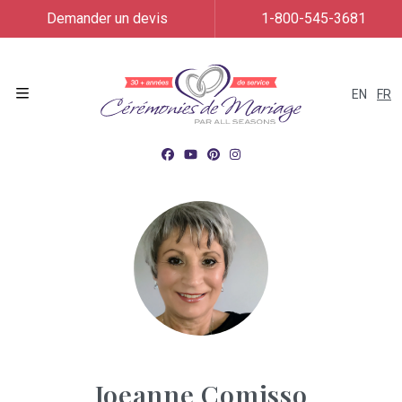
Demander un devis
1-800-545-3681
EN
FR
Menu
Joeanne Comisso