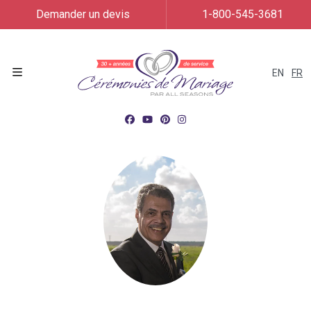
Demander un devis
1-800-545-3681
EN
FR
Menu