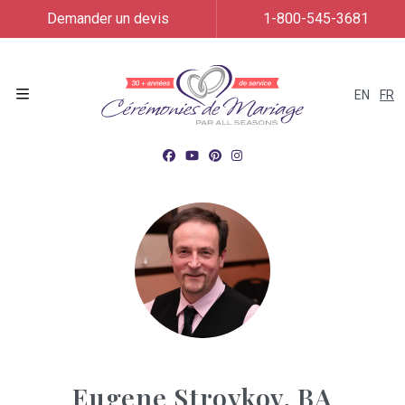
Demander un devis
1-800-545-3681
EN
FR
Menu
Eugene Stroykov, BA