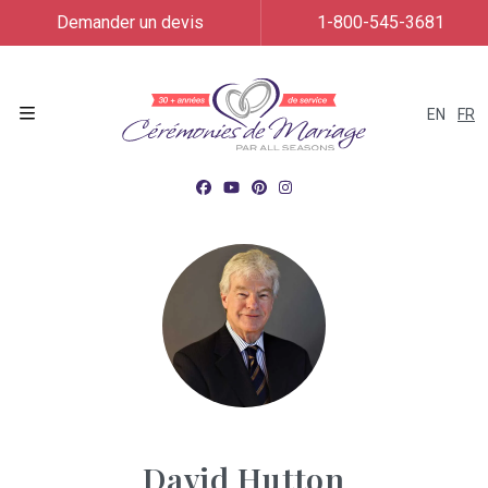
Demander un devis
1-800-545-3681
EN
FR
Menu
David Hutton