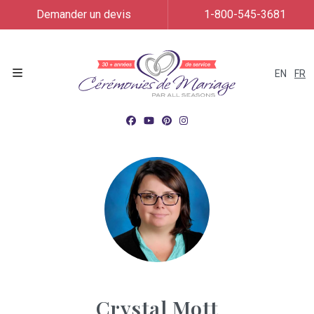
Demander un devis
1-800-545-3681
EN
FR
Menu
Crystal Mott