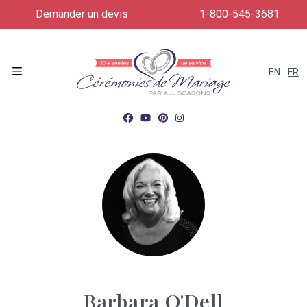
Demander un devis
1-800-545-3681
EN
FR
Menu
Barbara O'Dell