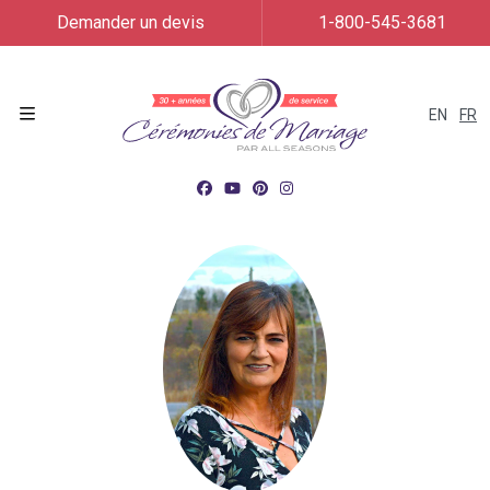
Demander un devis
1-800-545-3681
EN
FR
Menu