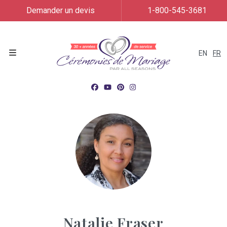
Demander un devis
1-800-545-3681
EN
FR
Menu
Natalie Fraser