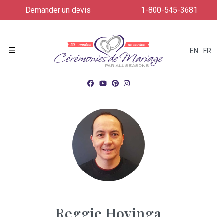
Demander un devis
1-800-545-3681
EN
FR
Menu
Reggie Hovinga