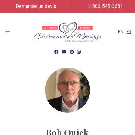
Demander un devis
1-800-545-3681
EN
FR
Menu
Bob Quick