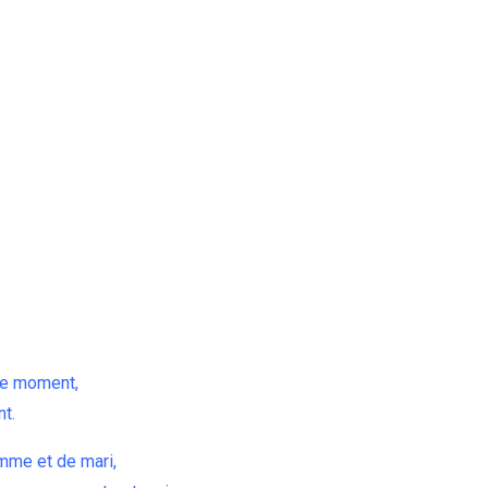
 ce moment,
t.
mme et de mari,