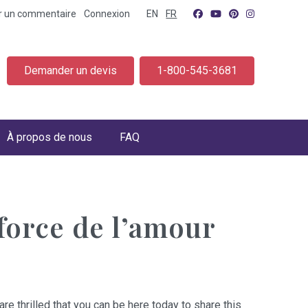
er un commentaire
Connexion
EN
FR
Demander un devis
1-800-545-3681
À propos de nous
FAQ
force de l’amour
are thrilled that you can be here today to share this