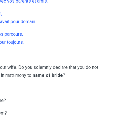
vec vos parents et amis.
n,
avait pour demain.
s parcours,
our toujours.
our wife. Do you solemnly declare that you do not
 in matrimony to
name of bride
?
me?
hem?